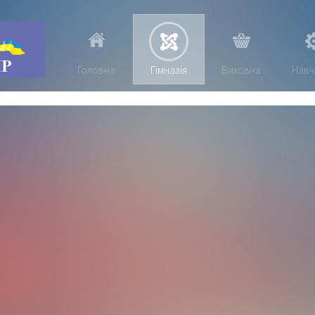
Головна
Гімназія
Виховна
Навч