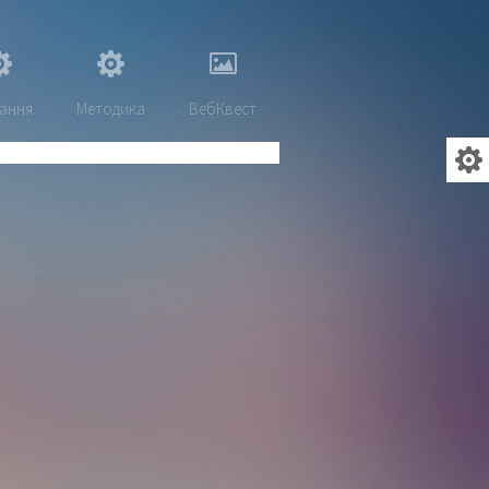
ання
Методика
ВебКвест