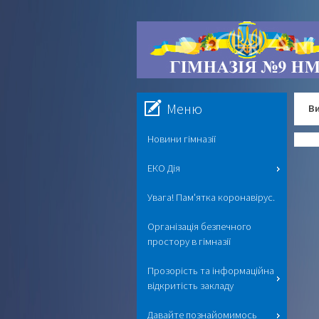
Меню
Ви
Новини гімназії
ЕКО Дія
Увага! Пам'ятка коронавірус.
Організація безпечного
простору в гімназії
Прозорість та інформаційна
відкритість закладу
Давайте познайомимось