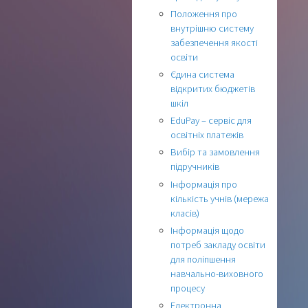
Положення про
внутрішню систему
забезпечення якості
освіти
Єдина система
відкритих бюджетів
шкіл
EduPay – сервіс для
освітніх платежів
Вибір та замовлення
підручників
Інформація про
кількість учнів (мережа
класів)
Інформація щодо
потреб закладу освіти
для поліпшення
навчально-виховного
процесу
Електронна