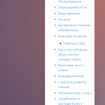
обслуговування
Ліцензований обсяг
Мова навчання
Вакансії
Матеріально-технічне
забезпечення
Кошторис по рокам
Кошторис 2021
Наказ про заборону
збору коштів у
закладах освіти
Моніторінг якості
освіти
Благодійні внески
Стратегія розвитку
гімназії
Зарахування до 1 класу
Запобігання та
протидія булінгу