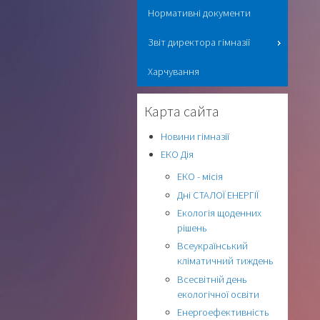
Нормативні документи
Звіт директора гімназії
Харчування
Карта сайта
Новини гімназії
ЕКО Дія
ЕКО - місія
Дні СТАЛОЇ ЕНЕРГІЇ
Екологія щоденних
рішень
Всеукраїнський
кліматичний тиждень
Всесвітній день
екологічної освіти
Енергоефективність