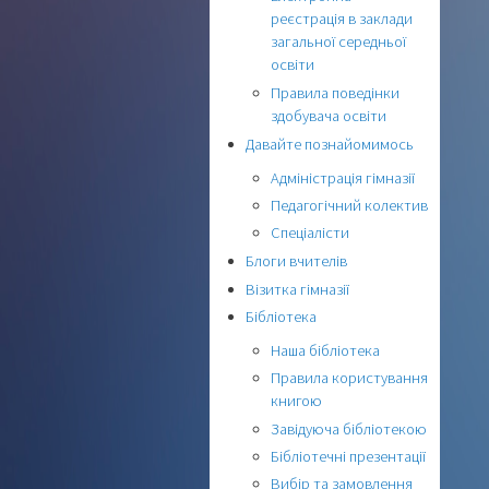
реєстрація в заклади
загальної середньої
освіти
Правила поведінки
здобувача освіти
Давайте познайомимось
Адміністрація гімназії
Педагогічний колектив
Спеціалісти
Блоги вчителів
Візитка гімназії
Бібліотека
Наша бібліотека
Правила користування
книгою
Завідуюча бібліотекою
Бібліотечні презентації
Вибір та замовлення