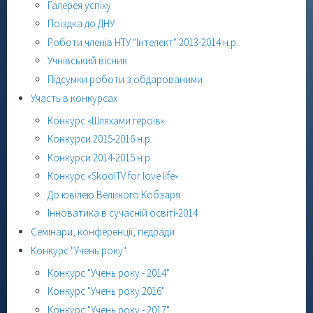
Галерея успіху
Поїздка до ДНУ
Роботи членів НТУ "Інтелект" 2013-2014 н.р.
Учнівський вісник
Підсумки роботи з обдарованими
Участь в конкурсах
Конкурс «Шляхами героїв»
Конкурси 2015-2016 н.р.
Конкурси 2014-2015 н.р.
Конкурс «SkoolTV for love life»
До ювілею Великого Кобзаря
Інноватика в сучасній освіті-2014
Семінари, конференції, педради
Конкурс "Учень року"
Конкурс "Учень року - 2014"
Конкурс "Учень року 2016"
Конкурс "Учень року - 2017"