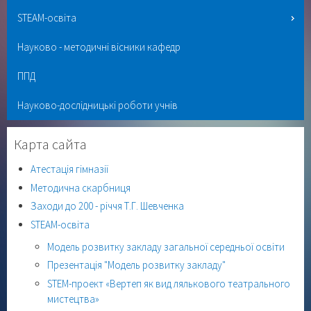
STEAM-освіта
Науково - методичні вісники кафедр
ППД
Науково-дослідницькі роботи учнів
Карта сайта
Атестація гімназії
Методична скарбниця
Заходи до 200 - річчя Т.Г. Шевченка
STEAM-освіта
Модель розвитку закладу загальної середньої освіти
Презентація "Модель розвитку закладу"
STEM-проект «Вертеп як вид лялькового театрального
мистецтва»