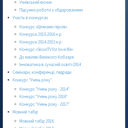
Учнівський вісник
Підсумки роботи з обдарованими
Участь в конкурсах
Конкурс «Шляхами героїв»
Конкурси 2015-2016 н.р.
Конкурси 2014-2015 н.р.
Конкурс «SkoolTV for love life»
До ювілею Великого Кобзаря
Інноватика в сучасній освіті-2014
Семінари, конференції, педради
Конкурс "Учень року"
Конкурс "Учень року - 2014"
Конкурс "Учень року 2016"
Конкурс "Учень року - 2017"
Мовний табір
Мовний табір 2016