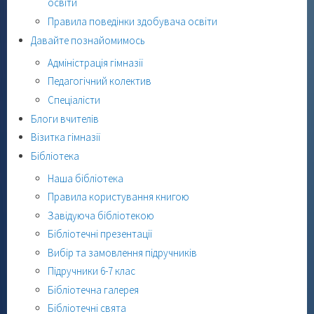
освіти
Правила поведінки здобувача освіти
Давайте познайомимось
Адміністрація гімназії
Педагогічний колектив
Спеціалісти
Блоги вчителів
Візитка гімназії
Бібліотека
Наша бібліотека
Правила користування книгою
Завідуюча бібліотекою
Бібліотечні презентації
Вибір та замовлення підручників
Підручники 6-7 клас
Бібліотечна галерея
Бібліотечні свята