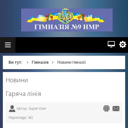
Ви тут:
Гімназія
Новини гімназії
Новини
Гаряча лінія
Автор: Super User
Перегляди: 341