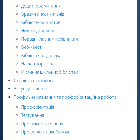
Додаткове читання
Зразки анкет читачів
Бібліотечний актив
Нові надходження
Поради класним керівникам
Веб-квест
Бібліотечна довідка
Наша творчість
Місячник шкільних бібліотек
Сторінка психолога
Вступ до гімназії
Профільне навчання та профорієнтаційна робота
Профорієнтація
Тестування
Профільне навчання
Профорієнтація. Заходи.