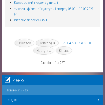
Кольоровий тиждень у школі
тиждень фізичної культури і спорту 06.09. – 10.09.2021
(2)
Вітаємо переможців!!!
Початок
Попередня
1
2
3
4
5
6
7
8
9
10
Наступна
Кінець
Сторінка 1 з 227
Меню
Новини гімназії
ЕКО Дія