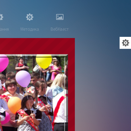
ання
Методика
ВебКвест