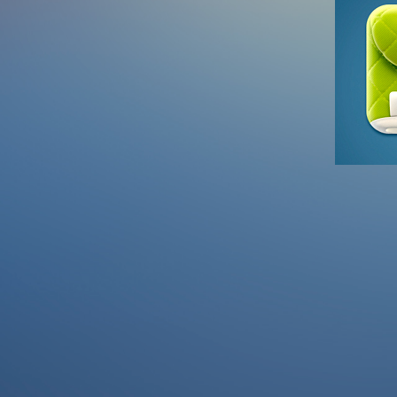
New De
Featured g