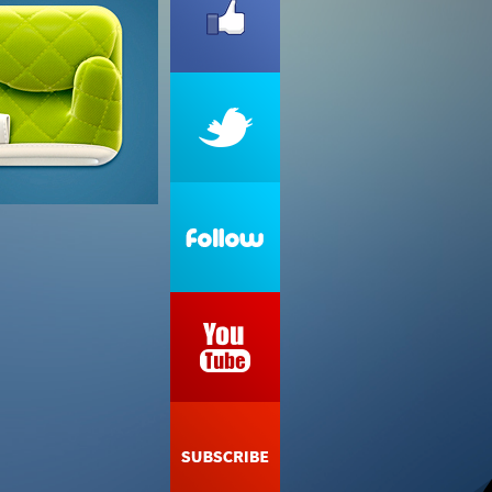
sign
reen icon