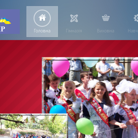
Головна
Гімназія
Виховна
Навч