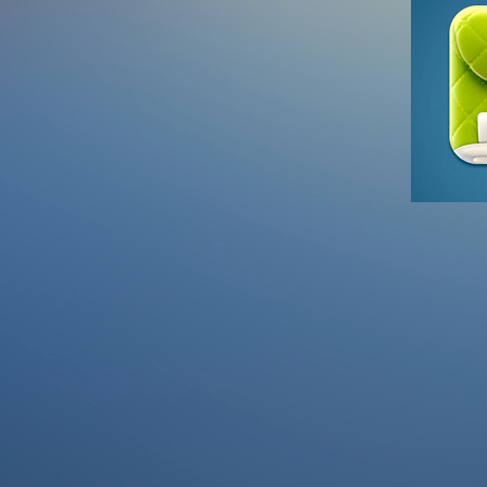
New De
Featured g