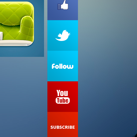
sign
reen icon