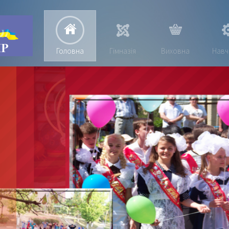
Головна
Гімназія
Виховна
Навч