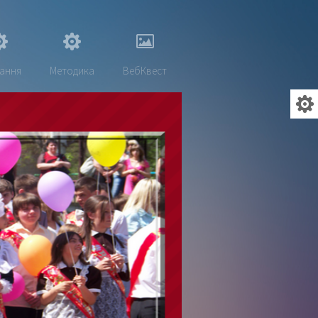
ання
Методика
ВебКвест