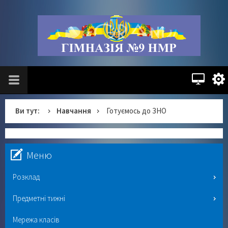
Ви тут:
Навчання
Готуємось до ЗНО
Меню
Розклад
Предметні тижні
Мережа класів