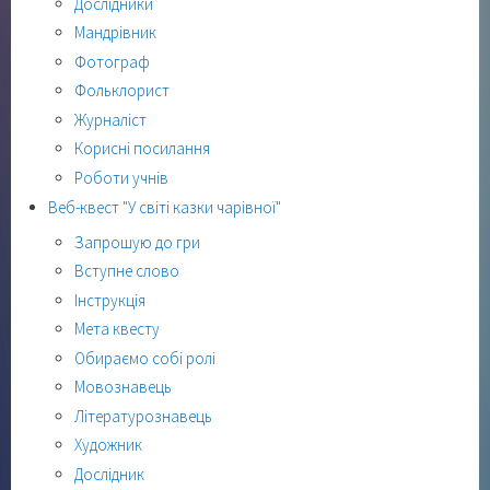
Дослідники
Мандрівник
Фотограф
Фольклорист
Журналіст
Корисні посилання
Роботи учнів
Веб-квест "У світі казки чарівної"
Запрошую до гри
Вступне слово
Інструкція
Мета квесту
Обираємо собі ролі
Мовознавець
Літературознавець
Художник
Дослідник