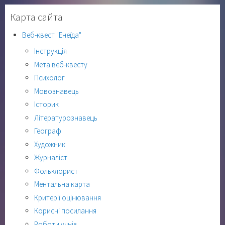
Карта сайта
Веб-квест "Енеїда"
Інструкція
Мета веб-квесту
Психолог
Мовознавець
Історик
Літературознавець
Географ
Художник
Журналіст
Фольклорист
Ментальна карта
Критерії оцінювання
Корисні посилання
Роботи учнів