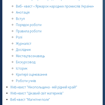
Веб– квест « Ярмарок народних промислів України»
Анотація
Вступ
Порядок роботи
Правила роботи
Ролі
Журналіст
Дослідник
Мистецтвознавець
Екскурсовод
Історик
Критерії оцінювання
Роботи учнів
Web-квест "Нікопольщина - мій рідний край!"
Web-квест "Цікавий світ материків"
Веб-квест "Магнітне поле"