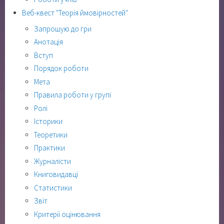
Веб-квест "Теорія ймовірностей"
Запрошую до гри
Анотація
Вступ
Порядок роботи
Мета
Правила роботи у групі
Ролі
Історики
Теоретики
Практики
Журналісти
Книговидавці
Статистики
Звіт
Критерії оцінювання