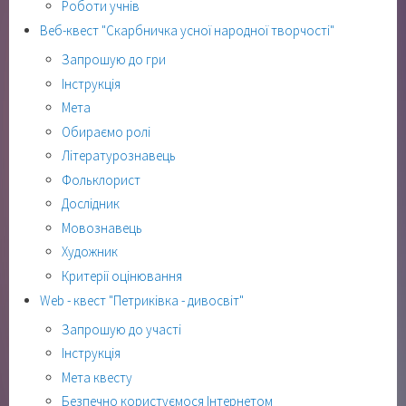
Роботи учнів
Веб-квест "Скарбничка усної народної творчості"
Запрошую до гри
Інструкція
Мета
Обираємо ролі
Літературознавець
Фольклорист
Дослідник
Мовознавець
Художник
Критерії оцінювання
Web - квест "Петриківка - дивосвіт"
Запрошую до участі
Інструкція
Мета квесту
Безпечно користуємося Інтернетом