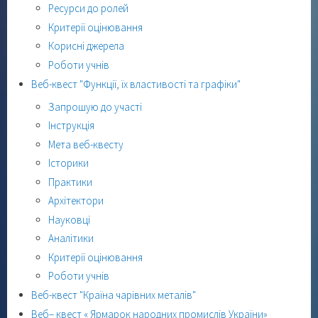
Ресурси до ролей
Критерії оцінювання
Корисні джерела
Роботи учнів
Веб-квест "Функції, їх властивості та графіки"
Запрошую до участі
Інструкція
Мета веб-квесту
Історики
Практики
Архітектори
Науковці
Аналітики
Критерії оцінювання
Роботи учнів
Веб-квест "Країна чарівних металів"
Веб– квест « Ярмарок народних промислів України»