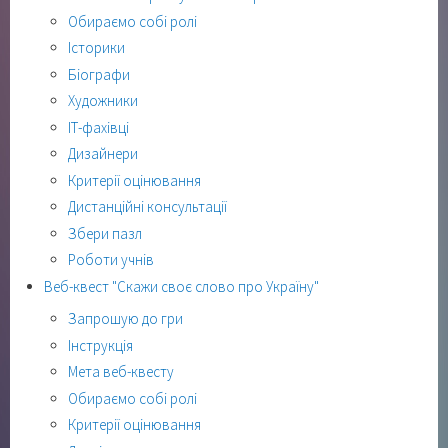
Обираємо собі ролі
Історики
Біографи
Художники
ІТ-фахівці
Дизайнери
Критерії оцінювання
Дистанційні консультації
Збери пазл
Роботи учнів
Веб-квест "Скажи своє слово про Україну"
Запрошую до гри
Інструкція
Мета веб-квесту
Обираємо собі ролі
Критерії оцінювання