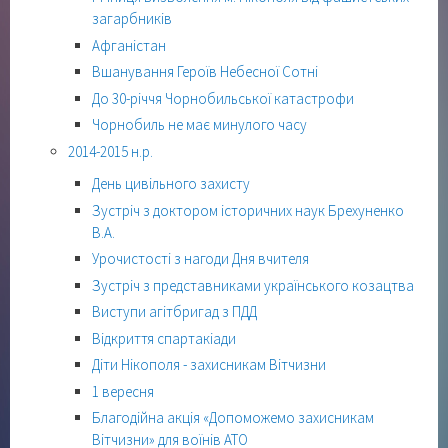
загарбників
Афганістан
Вшанування Героїв Небесної Сотні
До 30-річчя Чорнобильської катастрофи
Чорнобиль не має минулого часу
2014-2015 н.р.
День цивільного захисту
Зустріч з доктором історичних наук Брехуненко
В.А.
Урочистості з нагоди Дня вчителя
Зустріч з представниками українського козацтва
Виступи агітбригад з ПДД
Відкриття спартакіади
Діти Нікополя - захисникам Вітчизни
1 вересня
Благодійна акція «Допоможемо захисникам
Вітчизни» для воїнів АТО