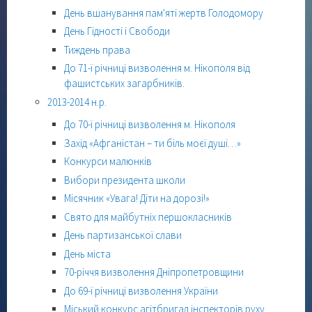
День вшанування пам'яті жертв Голодомору
День Гідності і Свободи
Тиждень права
До 71-ї річниці визволення м. Нікополя від
фашистських загарбників.
2013-2014 н.р.
До 70-ї річниці визволення м. Нікополя
Захід «Афганістан – ти біль моєї душі…»
Конкурси малюнків
Вибори президента школи
Місячник «Увага! Діти на дорозі!»
Свято для майбутніх першокласників
День партизанської слави
День міста
70-річчя визволення Дніпропетровщини
До 69-ї річниці визволення України
Міський конкурс агітбригад інспекторів руху