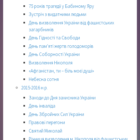
75 років трагедії у Бабиному Яру
Зустріч з видатними людьми
День визволення України від фашистських
загарбників
День Гідності та Свободи
День пам’яті жертв голодоморів
День Соборності України
Визволення Нікополя
«Афганістан, ти – біль моєї душі»
Небесна сотня
2015-2016 н.р.
Заходи до Дня захисника України
День інваліда
День Збройних Сил України
Правові перегони
Святий Миколай
Річниця визволення м. Нікополя від фашистських