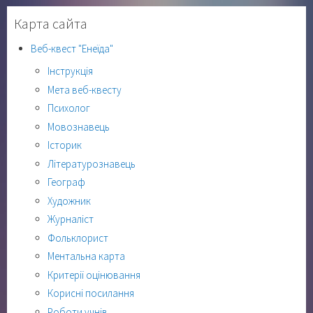
Карта сайта
Веб-квест "Енеїда"
Інструкція
Мета веб-квесту
Психолог
Мовознавець
Історик
Літературознавець
Географ
Художник
Журналіст
Фольклорист
Ментальна карта
Критерії оцінювання
Корисні посилання
Роботи учнів