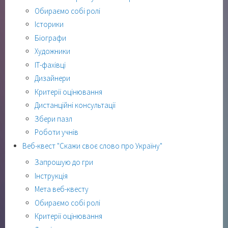
Обираємо собі ролі
Історики
Біографи
Художники
ІТ-фахівці
Дизайнери
Критерії оцінювання
Дистанційні консультації
Збери пазл
Роботи учнів
Веб-квест "Скажи своє слово про Україну"
Запрошую до гри
Інструкція
Мета веб-квесту
Обираємо собі ролі
Критерії оцінювання