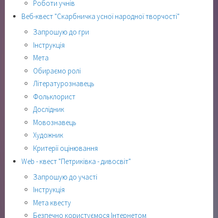
Роботи учнів
Веб-квест "Скарбничка усної народної творчості"
Запрошую до гри
Інструкція
Мета
Обираємо ролі
Літературознавець
Фольклорист
Дослідник
Мовознавець
Художник
Критерії оцінювання
Web - квест "Петриківка - дивосвіт"
Запрошую до участі
Інструкція
Мета квесту
Безпечно користуємося Інтернетом