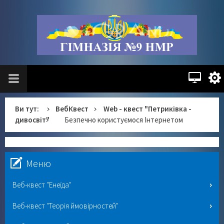
Ви тут:
ВебКвест
Web - квест "Петриківка -
дивосвіт"
Безпечно користуємося Інтернетом
Меню
Веб-квест "Енеїда"
Веб-квест "Теорія ймовірностей"