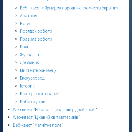
Веб– квест « Ярмарок народних промислів України»
Анотація
Вступ
Порядок роботи
Правила роботи
Ролі
Журналіст
Дослідник
Мистецтвознавець
Екскурсовод
Історик
Критерії оцінювання
Роботи учнів
Web-квест "Нікопольщина - мій рідний край!"
Web-квест "Цікавий світ материків"
Веб-квест "Магнітне поле"