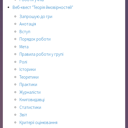
Веб-квест "Теорія ймовірностей"
Запрошую до гри
Анотація
Вступ
Порядок роботи
Мета
Правила роботи у групі
Ролі
Історики
Теоретики
Практики
Журналісти
Книговидавці
Статистики
Звіт
Критерії оцінювання