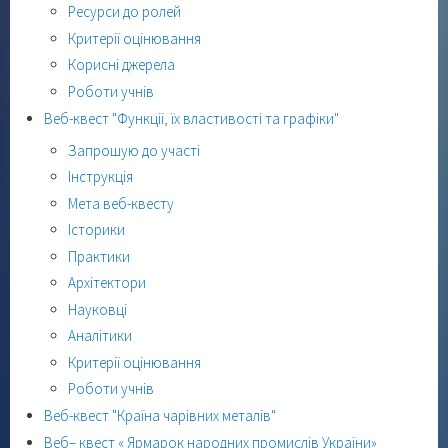
Ресурси до ролей
Критерії оцінювання
Корисні джерела
Роботи учнів
Веб-квест "Функції, їх властивості та графіки"
Запрошую до участі
Інструкція
Мета веб-квесту
Історики
Практики
Архітектори
Науковці
Аналітики
Критерії оцінювання
Роботи учнів
Веб-квест "Країна чарівних металів"
Веб– квест « Ярмарок народних промислів України»