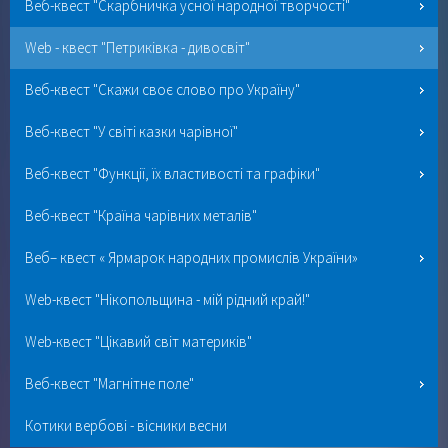
Веб-квест "Скарбничка усної народної творчості"
Web - квест "Петриківка - дивосвіт"
Веб-квест "Скажи своє слово про Україну"
Веб-квест "У світі казки чарівної"
Веб-квест "Функції, їх властивості та графіки"
Веб-квест "Країна чарівних металів"
Веб– квест « Ярмарок народних промислів України»
Web-квест "Нікопольщина - мій рідний край!"
Web-квест "Цікавий світ материків"
Веб-квест "Магнітне поле"
Котики вербові - вісники весни