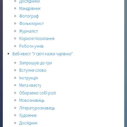
Дослідники
Мандрівник
Фотограф
Фольклорист
Журналіст
Корисні посилання
Роботи учнів
Веб-квест "У світі казки чарівної"
Запрошую до гри
Вступне слово
Інструкція
Мета квесту
Обираємо собі ролі
Мовознавець
Літературознавець
Художник
Дослідник