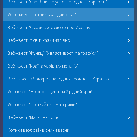
Веб-квест "Скарбничка усної народної творчості"
Web - квест "Петриківка - дивосвіт"
Веб-квест "Скажи своє слово про Україну"
Веб-квест "У світі казки чарівної"
Веб-квест "Функції, їх властивості та графіки"
Веб-квест "Країна чарівних металів"
Веб– квест « Ярмарок народних промислів України»
Web-квест "Нікопольщина - мій рідний край!"
Web-квест "Цікавий світ материків"
Веб-квест "Магнітне поле"
Котики вербові - вісники весни