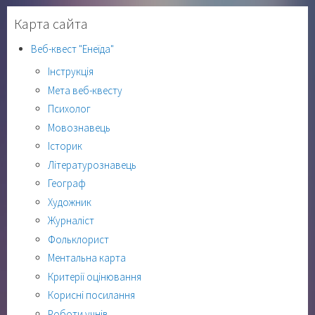
Карта сайта
Веб-квест "Енеїда"
Інструкція
Мета веб-квесту
Психолог
Мовознавець
Історик
Літературознавець
Географ
Художник
Журналіст
Фольклорист
Ментальна карта
Критерії оцінювання
Корисні посилання
Роботи учнів