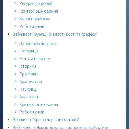
Ресурси до ролей
Критерії оцінювання
Корисні джерела
Роботи учнів
Веб-квест "Функції, їх властивості та графіки"
Запрошую до участі
Інструкція
Мета веб-квесту
Історики
Практики
Архітектори
Науковці
Аналітики
Критерії оцінювання
Роботи учнів
Веб-квест "Країна чарівних металів"
Веб– квест « Ярмарок народних промислів України»