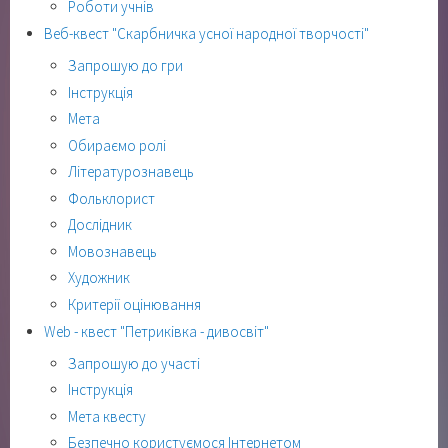
Роботи учнів
Веб-квест "Скарбничка усної народної творчості"
Запрошую до гри
Інструкція
Мета
Обираємо ролі
Літературознавець
Фольклорист
Дослідник
Мовознавець
Художник
Критерії оцінювання
Web - квест "Петриківка - дивосвіт"
Запрошую до участі
Інструкція
Мета квесту
Безпечно користуємося Інтернетом