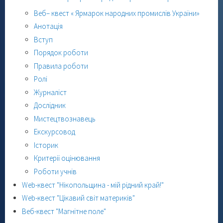
Веб– квест « Ярмарок народних промислів України»
Анотація
Вступ
Порядок роботи
Правила роботи
Ролі
Журналіст
Дослідник
Мистецтвознавець
Екскурсовод
Історик
Критерії оцінювання
Роботи учнів
Web-квест "Нікопольщина - мій рідний край!"
Web-квест "Цікавий світ материків"
Веб-квест "Магнітне поле"