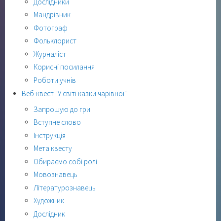
Дослідники
Мандрівник
Фотограф
Фольклорист
Журналіст
Корисні посилання
Роботи учнів
Веб-квест "У світі казки чарівної"
Запрошую до гри
Вступне слово
Інструкція
Мета квесту
Обираємо собі ролі
Мовознавець
Літературознавець
Художник
Дослідник