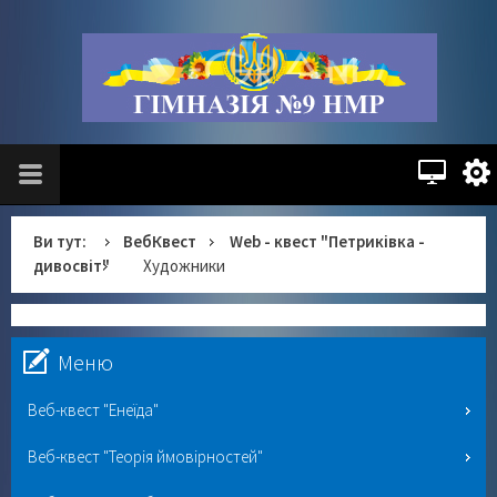
Ви тут:
ВебКвест
Web - квест "Петриківка -
дивосвіт"
Художники
Меню
Веб-квест "Енеїда"
Веб-квест "Теорія ймовірностей"