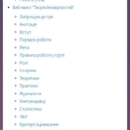
Веб-квест "Теорія ймовірностей"
Запрошую до гри
Анотація
Вступ
Порядок роботи
Мета
Правила роботи у групі
Ролі
Історики
Теоретики
Практики
Журналісти
Книговидавці
Статистики
Звіт
Критерії оцінювання