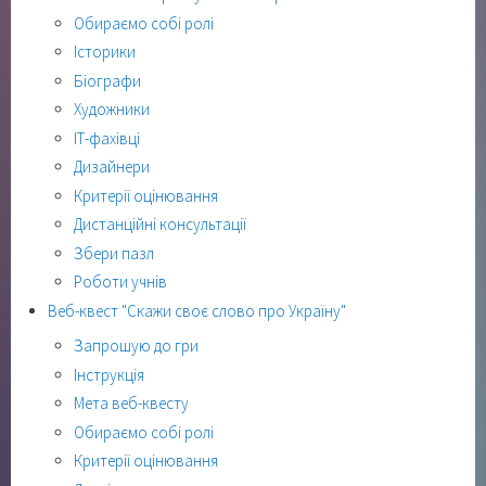
Обираємо собі ролі
Історики
Біографи
Художники
ІТ-фахівці
Дизайнери
Критерії оцінювання
Дистанційні консультації
Збери пазл
Роботи учнів
Веб-квест "Скажи своє слово про Україну"
Запрошую до гри
Інструкція
Мета веб-квесту
Обираємо собі ролі
Критерії оцінювання