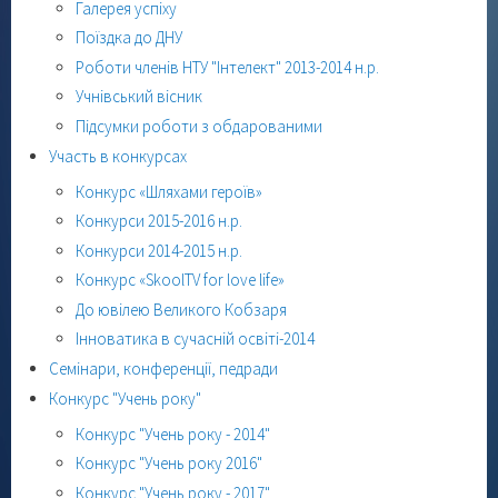
Галерея успіху
Поїздка до ДНУ
Роботи членів НТУ "Інтелект" 2013-2014 н.р.
Учнівський вісник
Підсумки роботи з обдарованими
Участь в конкурсах
Конкурс «Шляхами героїв»
Конкурси 2015-2016 н.р.
Конкурси 2014-2015 н.р.
Конкурс «SkoolTV for love life»
До ювілею Великого Кобзаря
Інноватика в сучасній освіті-2014
Семінари, конференції, педради
Конкурс "Учень року"
Конкурс "Учень року - 2014"
Конкурс "Учень року 2016"
Конкурс "Учень року - 2017"