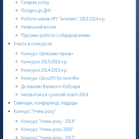
Галерея успіху
Поїздка до ДНУ
Роботи членів НТУ "Інтелект" 2013-2014 н.р.
Учнівський вісник
Підсумки роботи з обдарованими
Участь в конкурсах
Конкурс «Шляхами героїв»
Конкурси 2015-2016 н.р.
Конкурси 2014-2015 н.р.
Конкурс «SkoolTV for love life»
До ювілею Великого Кобзаря
Інноватика в сучасній освіті-2014
Семінари, конференції, педради
Конкурс "Учень року"
Конкурс "Учень року - 2014"
Конкурс "Учень року 2016"
Конкурс "Учень року - 2017"