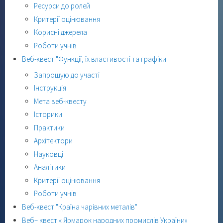
Ресурси до ролей
Критерії оцінювання
Корисні джерела
Роботи учнів
Веб-квест "Функції, їх властивості та графіки"
Запрошую до участі
Інструкція
Мета веб-квесту
Історики
Практики
Архітектори
Науковці
Аналітики
Критерії оцінювання
Роботи учнів
Веб-квест "Країна чарівних металів"
Веб– квест « Ярмарок народних промислів України»