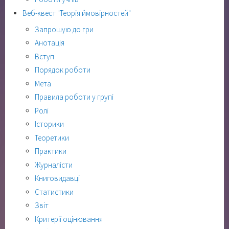
Веб-квест "Теорія ймовірностей"
Запрошую до гри
Анотація
Вступ
Порядок роботи
Мета
Правила роботи у групі
Ролі
Історики
Теоретики
Практики
Журналісти
Книговидавці
Статистики
Звіт
Критерії оцінювання