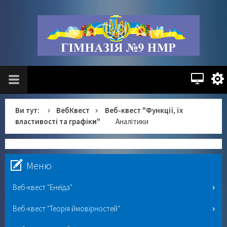
Ви тут:
ВебКвест
Веб-квест "Функції, їх
властивості та графіки"
Аналітики
Меню
Веб-квест "Енеїда"
Веб-квест "Теорія ймовірностей"