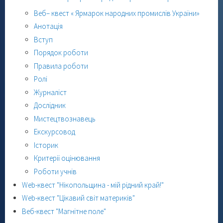
Веб– квест « Ярмарок народних промислів України»
Анотація
Вступ
Порядок роботи
Правила роботи
Ролі
Журналіст
Дослідник
Мистецтвознавець
Екскурсовод
Історик
Критерії оцінювання
Роботи учнів
Web-квест "Нікопольщина - мій рідний край!"
Web-квест "Цікавий світ материків"
Веб-квест "Магнітне поле"