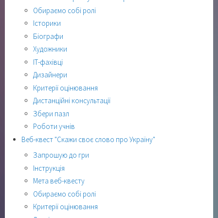
Обираємо собі ролі
Історики
Біографи
Художники
ІТ-фахівці
Дизайнери
Критерії оцінювання
Дистанційні консультації
Збери пазл
Роботи учнів
Веб-квест "Скажи своє слово про Україну"
Запрошую до гри
Інструкція
Мета веб-квесту
Обираємо собі ролі
Критерії оцінювання