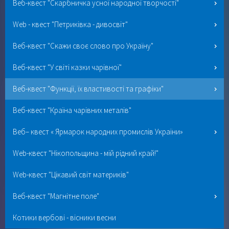
Веб-квест "Скарбничка усної народної творчості"
Web - квест "Петриківка - дивосвіт"
Веб-квест "Скажи своє слово про Україну"
Веб-квест "У світі казки чарівної"
Веб-квест "Функції, їх властивості та графіки"
Веб-квест "Країна чарівних металів"
Веб– квест « Ярмарок народних промислів України»
Web-квест "Нікопольщина - мій рідний край!"
Web-квест "Цікавий світ материків"
Веб-квест "Магнітне поле"
Котики вербові - вісники весни