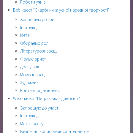
Роботи учнів
Веб-квест "Скарбничка усної народної творчості"
Запрошую до гри
Інструкція
Мета
Обираємо ролі
Літературознавець
Фольклорист
Дослідник
Мовознавець
Художник
Критерії оцінювання
Web - квест "Петриківка - дивосвіт"
Запрошую до участі
Інструкція
Мета квесту
Безпечно користуємося Інтернетом