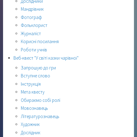
Дослідники
Мандрівник
Фотограф
Фольклорист
Журналіст
Корисні посилання
Роботи учнів
Веб-квест "У світі казки чарівної"
Запрошую до гри
Вступне слово
Інструкція
Мета квесту
Обираємо собі ролі
Мовознавець
Літературознавець
Художник
Дослідник