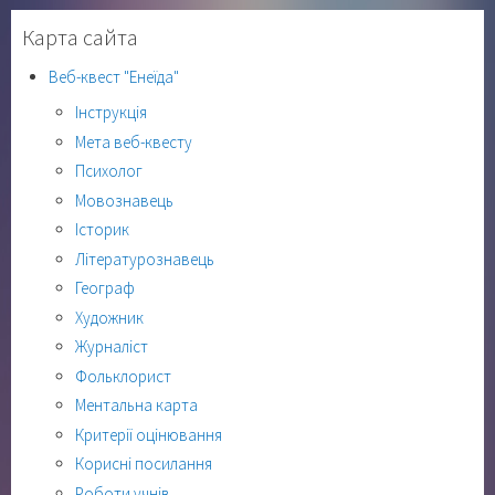
Карта сайта
Веб-квест "Енеїда"
Інструкція
Мета веб-квесту
Психолог
Мовознавець
Історик
Літературознавець
Географ
Художник
Журналіст
Фольклорист
Ментальна карта
Критерії оцінювання
Корисні посилання
Роботи учнів