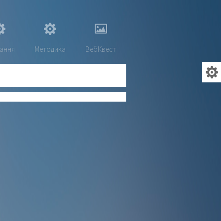
ання
Методика
ВебКвест