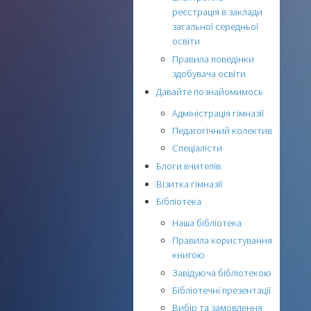
реєстрація в заклади
загальної середньої
освіти
Правила поведінки
здобувача освіти
Давайте познайомимось
Адміністрація гімназії
Педагогічний колектив
Спеціалісти
Блоги вчителів
Візитка гімназії
Бібліотека
Наша бібліотека
Правила користування
книгою
Завідуюча бібліотекою
Бібліотечні презентації
Вибір та замовлення