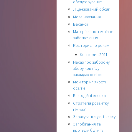
обслуговування
Ліцензований обсяг
Мова навчання
Вакансії
Матеріально-технічне
забезпечення
Кошторис по рокам
Кошторис 2021
Наказ про заборону
збору коштів у
закладах освіти
Моніторінг якості
освіти
Благодійні внески
Стратегія розвитку
гімназії
Зарахування до 1 класу
Запобігання та
протидія булінгу