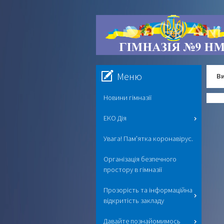
Меню
Ви
Новини гімназії
ЕКО Дія
Увага! Пам'ятка коронавірус.
Організація безпечного
простору в гімназії
Прозорість та інформаційна
відкритість закладу
Давайте познайомимось