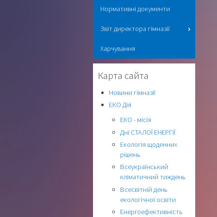
Нормативні документи
Звіт директора гімназії
Харчування
Карта сайта
Новини гімназії
ЕКО Дія
ЕКО - місія
Дні СТАЛОЇ ЕНЕРГІЇ
Екологія щоденних
рішень
Всеукраїнський
кліматичний тиждень
Всесвітній день
екологічної освіти
Енергоефективність