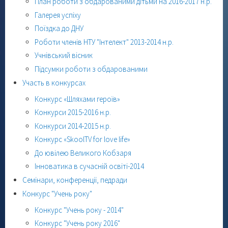
План роботи з обдарованими дітьми на 2016-2017 н.р.
Галерея успіху
Поїздка до ДНУ
Роботи членів НТУ "Інтелект" 2013-2014 н.р.
Учнівський вісник
Підсумки роботи з обдарованими
Участь в конкурсах
Конкурс «Шляхами героїв»
Конкурси 2015-2016 н.р.
Конкурси 2014-2015 н.р.
Конкурс «SkoolTV for love life»
До ювілею Великого Кобзаря
Інноватика в сучасній освіті-2014
Семінари, конференції, педради
Конкурс "Учень року"
Конкурс "Учень року - 2014"
Конкурс "Учень року 2016"