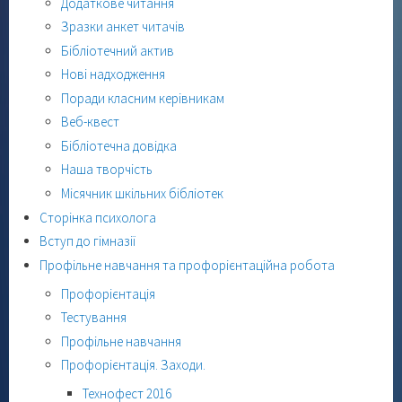
Додаткове читання
Зразки анкет читачів
Бібліотечний актив
Нові надходження
Поради класним керівникам
Веб-квест
Бібліотечна довідка
Наша творчість
Місячник шкільних бібліотек
Сторінка психолога
Вступ до гімназії
Профільне навчання та профорієнтаційна робота
Профорієнтація
Тестування
Профільне навчання
Профорієнтація. Заходи.
Технофест 2016