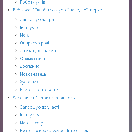
Роботи учнів
Веб-квест "Скарбничка усної народної творчості"
Запрошую до гри
Інструкція
Мета
Обираємо ролі
Літературознавець
Фольклорист
Дослідник
Мовознавець
Художник
Критерії оцінювання
Web - квест "Петриківка - дивосвіт"
Запрошую до участі
Інструкція
Мета квесту
Безпечно користуємося Інтернетом