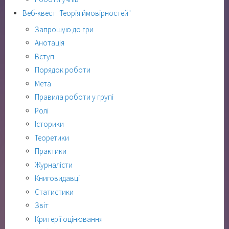
Веб-квест "Теорія ймовірностей"
Запрошую до гри
Анотація
Вступ
Порядок роботи
Мета
Правила роботи у групі
Ролі
Історики
Теоретики
Практики
Журналісти
Книговидавці
Статистики
Звіт
Критерії оцінювання