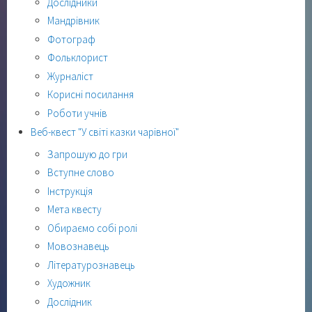
Дослідники
Мандрівник
Фотограф
Фольклорист
Журналіст
Корисні посилання
Роботи учнів
Веб-квест "У світі казки чарівної"
Запрошую до гри
Вступне слово
Інструкція
Мета квесту
Обираємо собі ролі
Мовознавець
Літературознавець
Художник
Дослідник