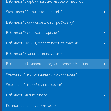
Веб-квест "Скарбничка усної народної творчості"
Web - квест "Петриківка - дивосвіт"
Веб-квест "Скажи своє слово про Україну"
Веб-квест "У світі казки чарівної"
Веб-квест "Функції, їх властивості та графіки"
Веб-квест "Країна чарівних металів"
Веб– квест « Ярмарок народних промислів України»
Web-квест "Нікопольщина - мій рідний край!"
Web-квест "Цікавий світ материків"
Веб-квест "Магнітне поле"
Котики вербові - вісники весни