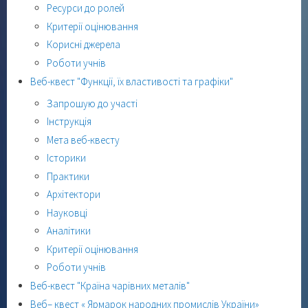
Ресурси до ролей
Критерії оцінювання
Корисні джерела
Роботи учнів
Веб-квест "Функції, їх властивості та графіки"
Запрошую до участі
Інструкція
Мета веб-квесту
Історики
Практики
Архітектори
Науковці
Аналітики
Критерії оцінювання
Роботи учнів
Веб-квест "Країна чарівних металів"
Веб– квест « Ярмарок народних промислів України»