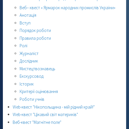
Веб– квест « Ярмарок народних промислів України»
Анотація
Вступ
Порядок роботи
Правила роботи
Ролі
Журналіст
Дослідник
Мистецтвознавець
Екскурсовод
Історик
Критерії оцінювання
Роботи учнів
Web-квест "Нікопольщина - мій рідний край!"
Web-квест "Цікавий світ материків"
Веб-квест "Магнітне поле"