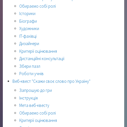
Обираємо собі ролі
Історики
Біографи
Художники
ІТ-фахівці
Дизайнери
Критерії оцінювання
Дистанційні консультації
Збери пазл
Роботи учнів
Веб-квест "Скажи своє слово про Україну"
Запрошую до гри
Інструкція
Мета веб-квесту
Обираємо собі ролі
Критерії оцінювання