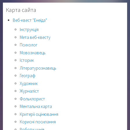
Карта сайта
Веб-квест "Енеїда"
Інструкція
Мета веб-квесту
Психолог
Мовознавець
Історик
Літературознавець
Географ
Художник
Журналіст
Фольклорист
Ментальна карта
Критерії оцінювання
Корисні посилання
Роботи учнів