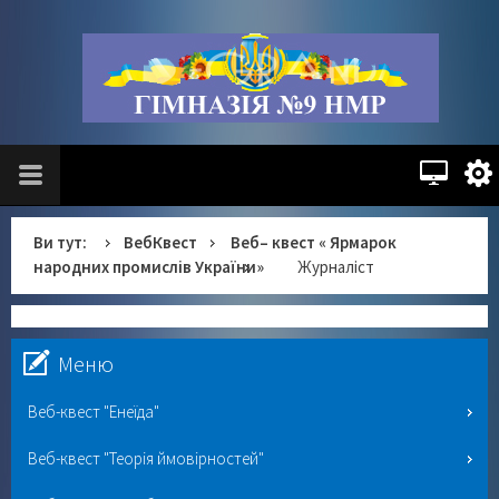
Ви тут:
ВебКвест
Веб– квест « Ярмарок
народних промислів України»
Журналіст
Меню
Веб-квест "Енеїда"
Веб-квест "Теорія ймовірностей"