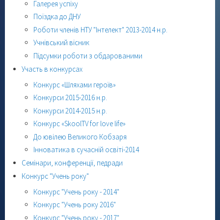
Галерея успіху
Поїздка до ДНУ
Роботи членів НТУ "Інтелект" 2013-2014 н.р.
Учнівський вісник
Підсумки роботи з обдарованими
Участь в конкурсах
Конкурс «Шляхами героїв»
Конкурси 2015-2016 н.р.
Конкурси 2014-2015 н.р.
Конкурс «SkoolTV for love life»
До ювілею Великого Кобзаря
Інноватика в сучасній освіті-2014
Семінари, конференції, педради
Конкурс "Учень року"
Конкурс "Учень року - 2014"
Конкурс "Учень року 2016"
Конкурс "Учень року - 2017"