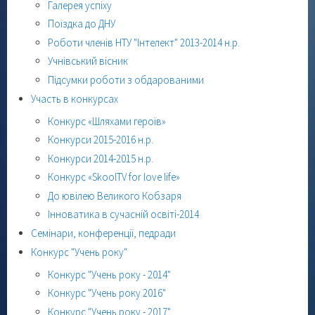
Галерея успіху
Поїздка до ДНУ
Роботи членів НТУ "Інтелект" 2013-2014 н.р.
Учнівський вісник
Підсумки роботи з обдарованими
Участь в конкурсах
Конкурс «Шляхами героїв»
Конкурси 2015-2016 н.р.
Конкурси 2014-2015 н.р.
Конкурс «SkoolTV for love life»
До ювілею Великого Кобзаря
Інноватика в сучасній освіті-2014
Семінари, конференції, педради
Конкурс "Учень року"
Конкурс "Учень року - 2014"
Конкурс "Учень року 2016"
Конкурс "Учень року - 2017"