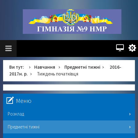
Ви тут:
Навчання
Предметні тижні
2016-
2017н. р.
Тиждень початківця
Меню
Розклад
Предметні тижні