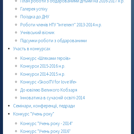
План роботи з обдарованими дітьми на 2016-2017 н.р.
Галерея успіху
Поїздка до ДНУ
Роботи членів НТУ "Інтелект" 2013-2014 н.р.
Учнівський вісник
Підсумки роботи з обдарованими
Участь в конкурсах
Конкурс «Шляхами героїв»
Конкурси 2015-2016 н.р.
Конкурси 2014-2015 н.р.
Конкурс «SkoolTV for love life»
До ювілею Великого Кобзаря
Інноватика в сучасній освіті-2014
Семінари, конференції, педради
Конкурс "Учень року"
Конкурс "Учень року - 2014"
Конкурс "Учень року 2016"