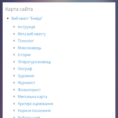
Карта сайта
Веб-квест "Енеїда"
Інструкція
Мета веб-квесту
Психолог
Мовознавець
Історик
Літературознавець
Географ
Художник
Журналіст
Фольклорист
Ментальна карта
Критерії оцінювання
Корисні посилання
Роботи учнів