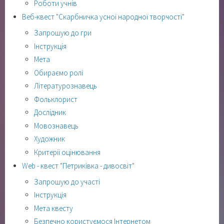
Роботи учнів
Веб-квест "Скарбничка усної народної творчості"
Запрошую до гри
Інструкція
Мета
Обираємо ролі
Літературознавець
Фольклорист
Дослідник
Мовознавець
Художник
Критерії оцінювання
Web - квест "Петриківка - дивосвіт"
Запрошую до участі
Інструкція
Мета квесту
Безпечно користуємося Інтернетом