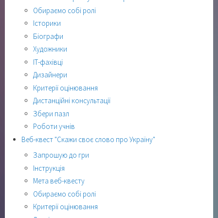
Обираємо собі ролі
Історики
Біографи
Художники
ІТ-фахівці
Дизайнери
Критерії оцінювання
Дистанційні консультації
Збери пазл
Роботи учнів
Веб-квест "Скажи своє слово про Україну"
Запрошую до гри
Інструкція
Мета веб-квесту
Обираємо собі ролі
Критерії оцінювання