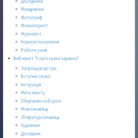
Дослідники
Мандрівник
Фотограф
Фольклорист
Журналіст
Корисні посилання
Роботи учнів
Веб-квест "У світі казки чарівної"
Запрошую до гри
Вступне слово
Інструкція
Мета квесту
Обираємо собі ролі
Мовознавець
Літературознавець
Художник
Дослідник