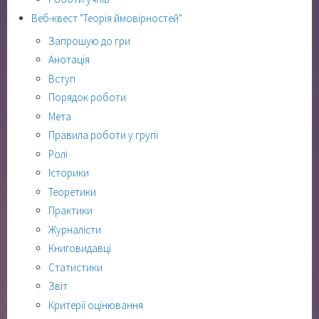
Веб-квест "Теорія ймовірностей"
Запрошую до гри
Анотація
Вступ
Порядок роботи
Мета
Правила роботи у групі
Ролі
Історики
Теоретики
Практики
Журналісти
Книговидавці
Статистики
Звіт
Критерії оцінювання