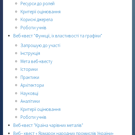
Ресурси до ролей
Критерії оцінювання
Корисні джерела
Роботи учнів
Веб-квест "Функції, їх властивості та графіки"
Запрошую до участі
Інструкція
Мета веб-квесту
Історики
Практики
Архітектори
Науковці
Аналітики
Критерії оцінювання
Роботи учнів
Веб-квест "Країна чарівних металів"
Веб– квест « Ярмарок народних промислів України»