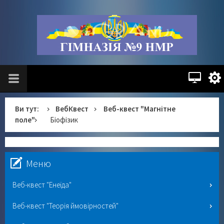
Ви тут:
ВебКвест
Веб-квест "Магнітне
поле"
Біофізик
Меню
Веб-квест "Енеїда"
Веб-квест "Теорія ймовірностей"