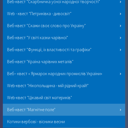
Веб-квест "Скарбничка усної народної творчості"
Web - квест "Петриківка - дивосвіт"
Веб-квест "Скажи своє слово про Україну"
Веб-квест "У світі казки чарівної"
Веб-квест "Функції, їх властивості та графіки"
Веб-квест "Країна чарівних металів"
Веб– квест « Ярмарок народних промислів України»
Web-квест "Нікопольщина - мій рідний край!"
Web-квест "Цікавий світ материків"
Веб-квест "Магнітне поле"
Котики вербові - вісники весни