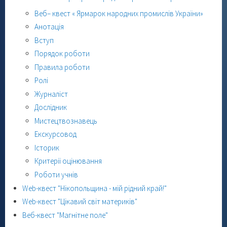
Веб– квест « Ярмарок народних промислів України»
Анотація
Вступ
Порядок роботи
Правила роботи
Ролі
Журналіст
Дослідник
Мистецтвознавець
Екскурсовод
Історик
Критерії оцінювання
Роботи учнів
Web-квест "Нікопольщина - мій рідний край!"
Web-квест "Цікавий світ материків"
Веб-квест "Магнітне поле"