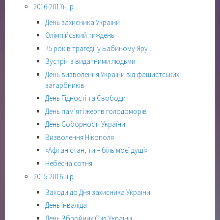
2016-2017н. р.
День захисника України
Олімпійський тиждень
75 років трагедії у Бабиному Яру
Зустріч з видатними людьми
День визволення України від фашистських
загарбників
День Гідності та Свободи
День пам’яті жертв голодоморів
День Соборності України
Визволення Нікополя
«Афганістан, ти – біль моєї душі»
Небесна сотня
2015-2016 н.р.
Заходи до Дня захисника України
День інваліда
День Збройних Сил України