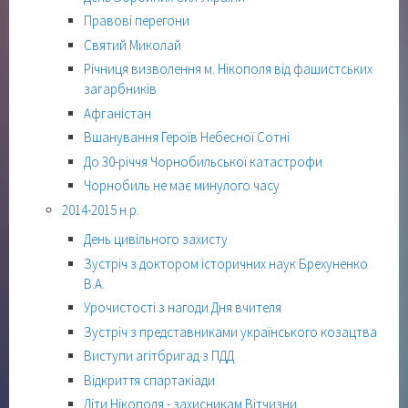
Правові перегони
Святий Миколай
Річниця визволення м. Нікополя від фашистських
загарбників
Афганістан
Вшанування Героїв Небесної Сотні
До 30-річчя Чорнобильської катастрофи
Чорнобиль не має минулого часу
2014-2015 н.р.
День цивільного захисту
Зустріч з доктором історичних наук Брехуненко
В.А.
Урочистості з нагоди Дня вчителя
Зустріч з представниками українського козацтва
Виступи агітбригад з ПДД
Відкриття спартакіади
Діти Нікополя - захисникам Вітчизни