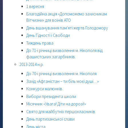
1 вересня
Благодійна акція «Допоможемо захисникам
Вітчизни» для воїнів АТО
День вшанування пам'яті жертв Голодомору
День Гідності і Свободи
Тиждень права
До 71-ї річниці визволення м. Нікополя від
фашистських загарбників.
2013-2014 н.р.
До 70-ї річниці визволення м. Нікополя
Захід «Афганістан – ти біль моєї душі…»
Конкурси малюнків
Вибори президента школи
Місячник «Увага! Діти на дорозі!»
Свято для майбутніх першокласників
День партизанської слави
День міста