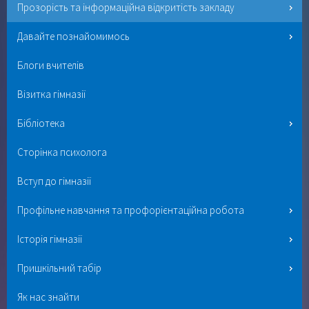
Прозорість та інформаційна відкритість закладу
Давайте познайомимось
Блоги вчителів
Візитка гімназії
Бібліотека
Сторінка психолога
Вступ до гімназії
Профільне навчання та профорієнтаційна робота
Історія гімназії
Пришкільний табір
Як нас знайти