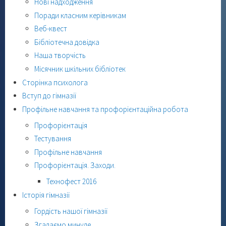
Нові надходження
Поради класним керівникам
Веб-квест
Бібліотечна довідка
Наша творчість
Місячник шкільних бібліотек
Сторінка психолога
Вступ до гімназії
Профільне навчання та профорієнтаційна робота
Профорієнтація
Тестування
Профільне навчання
Профорієнтація. Заходи.
Технофест 2016
Історія гімназії
Гордість нашої гімназії
Згадаємо минуле