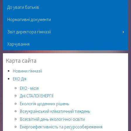
До уваги батьків
Нормативні документи
Звіт директора гімназії
Харчування
Карта сайта
Новини гімназії
ЕКО Дія
ЕКО - місія
Дні СТАЛОЇ ЕНЕРГІЇ
Екологія щоденних рішень
Всеукраїнський кліматичний тиждень
Всесвітній день екологічної освіти
Енергоефективність та ресурсозбереження