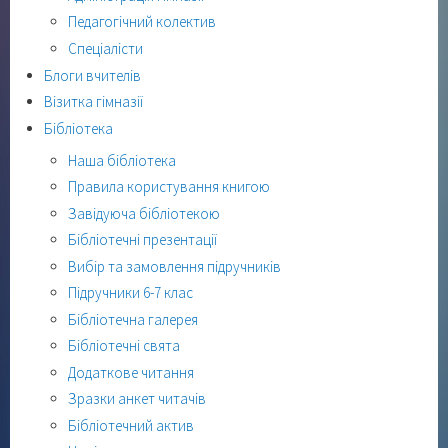
Педагогічний колектив
Спеціалісти
Блоги вчителів
Візитка гімназії
Бібліотека
Наша бібліотека
Правила користування книгою
Завідуюча бібліотекою
Бібліотечні презентації
Вибір та замовлення підручників
Підручники 6-7 клас
Бібліотечна галерея
Бібліотечні свята
Додаткове читання
Зразки анкет читачів
Бібліотечний актив