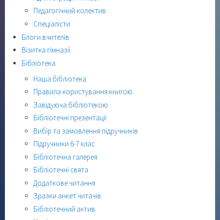
Педагогічний колектив
Спеціалісти
Блоги вчителів
Візитка гімназії
Бібліотека
Наша бібліотека
Правила користування книгою
Завідуюча бібліотекою
Бібліотечні презентації
Вибір та замовлення підручників
Підручники 6-7 клас
Бібліотечна галерея
Бібліотечні свята
Додаткове читання
Зразки анкет читачів
Бібліотечний актив