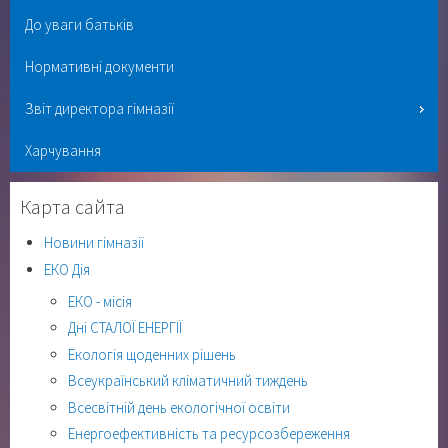
До уваги батьків
Нормативні документи
Звіт директора гімназії
Харчування
Карта сайта
Новини гімназії
ЕКО Дія
ЕКО - місія
Дні СТАЛОЇ ЕНЕРГІЇ
Екологія щоденних рішень
Всеукраїнський кліматичний тиждень
Всесвітній день екологічної освіти
Енергоефективність та ресурсозбереження