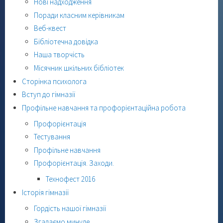
Нові надходження
Поради класним керівникам
Веб-квест
Бібліотечна довідка
Наша творчість
Місячник шкільних бібліотек
Сторінка психолога
Вступ до гімназії
Профільне навчання та профорієнтаційна робота
Профорієнтація
Тестування
Профільне навчання
Профорієнтація. Заходи.
Технофест 2016
Історія гімназії
Гордість нашої гімназії
Згадаємо минуле