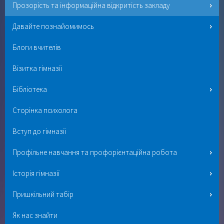
Прозорість та інформаційна відкритість закладу
Давайте познайомимось
Блоги вчителів
Візитка гімназії
Бібліотека
Сторінка психолога
Вступ до гімназії
Профільне навчання та профорієнтаційна робота
Історія гімназії
Пришкільний табір
Як нас знайти