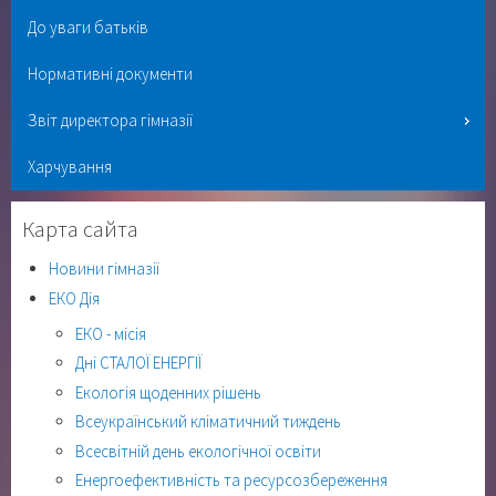
До уваги батьків
Нормативні документи
Звіт директора гімназії
Харчування
Карта сайта
Новини гімназії
ЕКО Дія
ЕКО - місія
Дні СТАЛОЇ ЕНЕРГІЇ
Екологія щоденних рішень
Всеукраїнський кліматичний тиждень
Всесвітній день екологічної освіти
Енергоефективність та ресурсозбереження