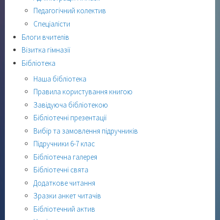
Педагогічний колектив
Спеціалісти
Блоги вчителів
Візитка гімназії
Бібліотека
Наша бібліотека
Правила користування книгою
Завідуюча бібліотекою
Бібліотечні презентації
Вибір та замовлення підручників
Підручники 6-7 клас
Бібліотечна галерея
Бібліотечні свята
Додаткове читання
Зразки анкет читачів
Бібліотечний актив