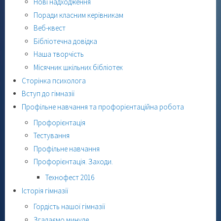
Нові надходження
Поради класним керівникам
Веб-квест
Бібліотечна довідка
Наша творчість
Місячник шкільних бібліотек
Сторінка психолога
Вступ до гімназії
Профільне навчання та профорієнтаційна робота
Профорієнтація
Тестування
Профільне навчання
Профорієнтація. Заходи.
Технофест 2016
Історія гімназії
Гордість нашої гімназії
Згадаємо минуле