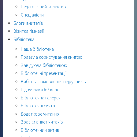
Педагогічний колектив
Спеціалісти
Блоги вчителів
Візитка гімназії
Бібліотека
Наша бібліотека
Правила користування книгою
Завідуюча бібліотекою
Бібліотечні презентації
Вибір та замовлення підручників
Підручники 6-7 клас
Бібліотечна галерея
Бібліотечні свята
Додаткове читання
Зразки анкет читачів
Бібліотечний актив