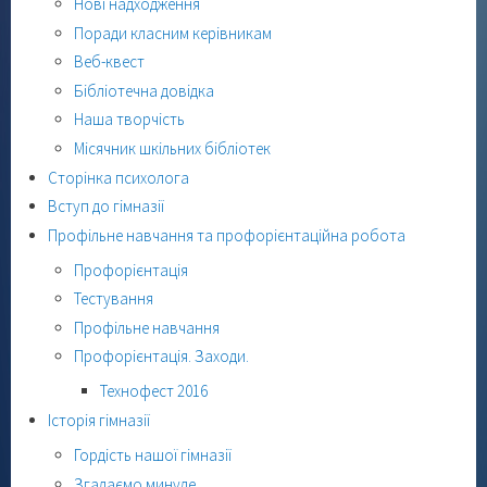
Нові надходження
Поради класним керівникам
Веб-квест
Бібліотечна довідка
Наша творчість
Місячник шкільних бібліотек
Сторінка психолога
Вступ до гімназії
Профільне навчання та профорієнтаційна робота
Профорієнтація
Тестування
Профільне навчання
Профорієнтація. Заходи.
Технофест 2016
Історія гімназії
Гордість нашої гімназії
Згадаємо минуле