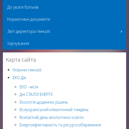
До уваги батьків
Нормативні документи
Звіт директора гімназії
Харчування
Карта сайта
Новини гімназії
ЕКО Дія
ЕКО - місія
Дні СТАЛОЇ ЕНЕРГІЇ
Екологія щоденних рішень
Всеукраїнський кліматичний тиждень
Всесвітній день екологічної освіти
Енергоефективність та ресурсозбереження