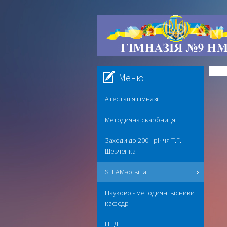
Меню
Атестація гімназії
Методична скарбниця
Заходи до 200 - річчя Т.Г.
Шевченка
STEAM-освіта
Науково - методичні вісники
кафедр
ППД