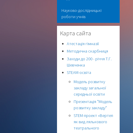
Науково-дослідницькі
роботи учнів
Карта сайта
Атестація гімназії
Методична скарбниця
Заходи до 200 - річчя Т.Г.
Шевченка
STEAM-освіта
Модель розвитку
закладу загальної
середньої освіти
Презентація "Модель
розвитку закладу"
STEM-проект «Вертеп
як вид лялькового
театрального