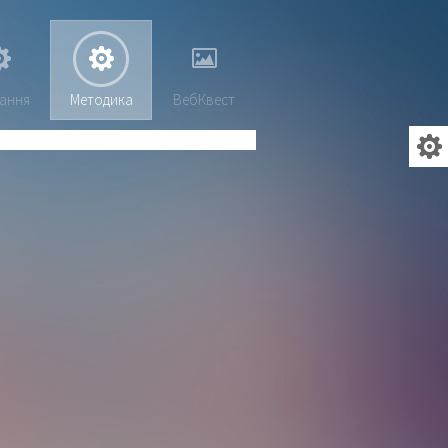
ання
Методика
ВебКвест