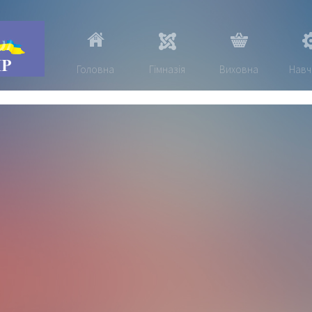
Головна
Гімназія
Виховна
Навч