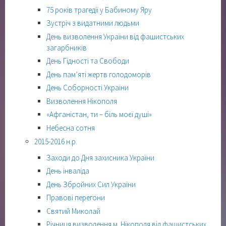
75 років трагедії у Бабиному Яру
Зустріч з видатними людьми
День визволення України від фашистських
загарбників
День Гідності та Свободи
День пам’яті жертв голодоморів
День Соборності України
Визволення Нікополя
«Афганістан, ти – біль моєї душі»
Небесна сотня
2015-2016 н.р.
Заходи до Дня захисника України
День інваліда
День Збройних Сил України
Правові перегони
Святий Миколай
Річниця визволення м. Нікополя від фашистських