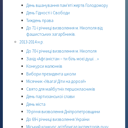
День вшанування пам'яті жертв Голодомору
День Гідності і Свободи
Тиждень права
До 71-ї річниці визволення м. Нікополя від
фашистських загарбників.
2013-2014 н.р.
До 70-ї річниці визволення м. Нікополя
Захід «Афганістан – ти біль моєї душі…»
Конкурси малюнків
Вибори президента школи
Місячник «Увага! Діти на дорозі!»
Свято для майбутніх першокласників
День партизанської слави
День міста
70-річчя визволення Дніпропетровщини
До 69-ї річниці визволення України
Міський конкурс агітбригад інспекторів руху