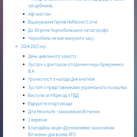
загарбників
Афганістан
Вшанування Героїв Небесної Сотні
До 30-річчя Чорнобильської катастрофи
Чорнобиль не має минулого часу
2014-2015 н.р.
День цивільного захисту
Зустріч з доктором історичних наук Брехуненко
В.А.
Урочистості з нагоди Дня вчителя
Зустріч з представниками українського козацтва
Виступи агітбригад з ПДД
Відкриття спартакіади
Діти Нікополя - захисникам Вітчизни
1 вересня
Благодійна акція «Допоможемо захисникам
Вітчизни» для воїнів АТО