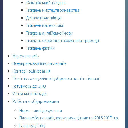
Олімпійський тиждень
Тиждень мистецтвознавства
Декада початківця
Тиждень математики
Тиждень англійської мови
Тиждень охоронця і захисника природи.
Тиждень фізики
Мережа класів
Всеукраїнська школа онлайн
Критерії оцінювання
Політика академічної доброчестності в гімназії
Готуємось до ЗНО
Учнівські олімпади
Робота з обдарованими
Нормативні документи
План роботи з обдарованими дітьми на 2016-2017 н.р.
Галерея успіху