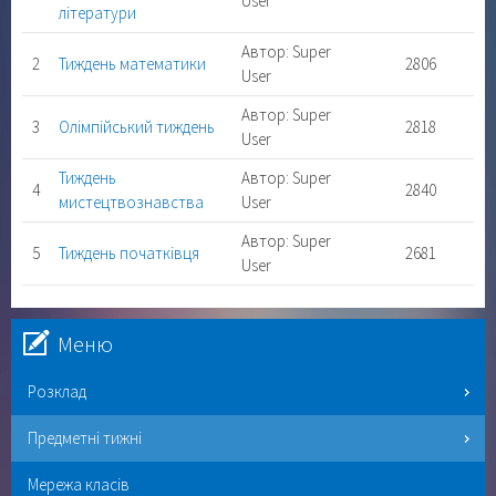
User
літератури
Автор: Super
2
Тиждень математики
2806
User
Автор: Super
3
Олімпійський тиждень
2818
User
Тиждень
Автор: Super
4
2840
мистецтвознавства
User
Автор: Super
5
Тиждень початківця
2681
User
Меню
Розклад
Предметні тижні
Мережа класів