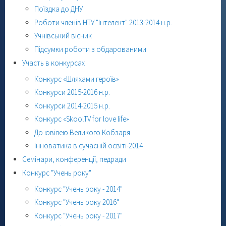
Поїздка до ДНУ
Роботи членів НТУ "Інтелект" 2013-2014 н.р.
Учнівський вісник
Підсумки роботи з обдарованими
Участь в конкурсах
Конкурс «Шляхами героїв»
Конкурси 2015-2016 н.р.
Конкурси 2014-2015 н.р.
Конкурс «SkoolTV for love life»
До ювілею Великого Кобзаря
Інноватика в сучасній освіті-2014
Семінари, конференції, педради
Конкурс "Учень року"
Конкурс "Учень року - 2014"
Конкурс "Учень року 2016"
Конкурс "Учень року - 2017"