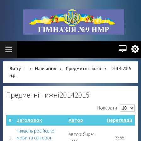
Ви тут:
Навчання
Предметні тижні
2014-2015
н.р.
Предметні тижні20142015
Показати
#
Заголовок
Автор
Перегляди
Тиждень російської
Автор: Super
1
мови та світової
3355