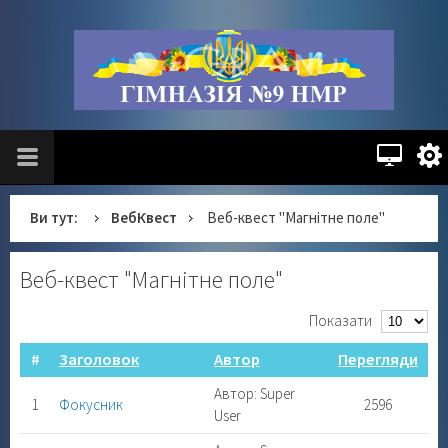
Ви тут:
ВебКвест
Веб-квест "Магнітне поле"
Веб-квест "Магнітне поле"
Показати
#
Заголовок
Автор
Перегляди
Автор: Super
1
Фокусник
2596
User