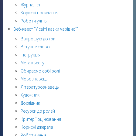
Журналіст
Корисні посилання
Роботи учнів
Веб-квест "У світі казки чарівної"
Запрошую до гри
Вступне слово
Інструкція
Мета квесту
Обираємо собі ролі
Мовознавець
Літературознавець
Художник
Дослідник
Ресурси до ролей
Критерії оцінювання
Корисні джерела
Роботи учнів