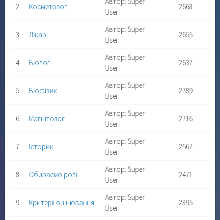
Автор: Super
2
Косметолог
2668
User
Автор: Super
3
Лікар
2655
User
Автор: Super
4
Біолог
2637
User
Автор: Super
5
Біофізик
2789
User
Автор: Super
6
Магнітолог
2716
User
Автор: Super
7
Історик
2567
User
Автор: Super
8
Обираємо ролі
2471
User
Автор: Super
9
Критерії оцінювання
2395
User