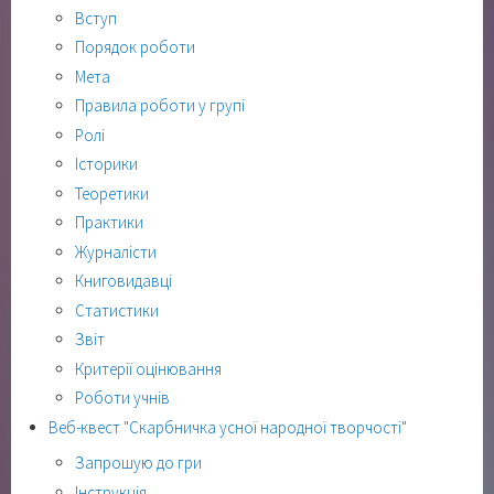
Вступ
Порядок роботи
Мета
Правила роботи у групі
Ролі
Історики
Теоретики
Практики
Журналісти
Книговидавці
Статистики
Звіт
Критерії оцінювання
Роботи учнів
Веб-квест "Скарбничка усної народної творчості"
Запрошую до гри
Інструкція