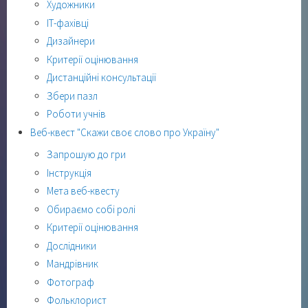
Художники
ІТ-фахівці
Дизайнери
Критерії оцінювання
Дистанційні консультації
Збери пазл
Роботи учнів
Веб-квест "Скажи своє слово про Україну"
Запрошую до гри
Інструкція
Мета веб-квесту
Обираємо собі ролі
Критерії оцінювання
Дослідники
Мандрівник
Фотограф
Фольклорист