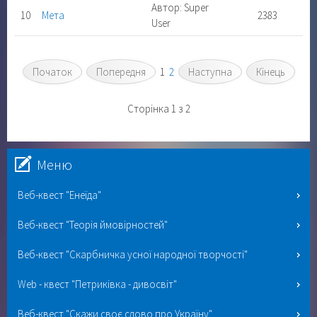
Автор: Super
10
Мета
2383
User
Початок
Попередня
1
2
Наступна
Кінець
Сторінка 1 з 2
Меню
Веб-квест "Енеїда"
Веб-квест "Теорія ймовірностей"
Веб-квест "Скарбничка усної народної творчості"
Web - квест "Петриківка - дивосвіт"
Веб-квест "Скажи своє слово про Україну"