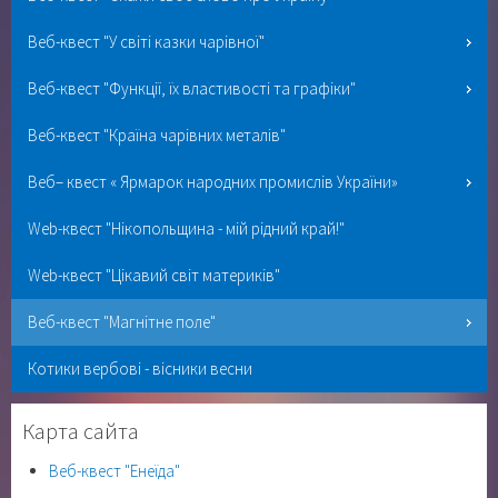
Веб-квест "У світі казки чарівної"
Веб-квест "Функції, їх властивості та графіки"
Веб-квест "Країна чарівних металів"
Веб– квест « Ярмарок народних промислів України»
Web-квест "Нікопольщина - мій рідний край!"
Web-квест "Цікавий світ материків"
Веб-квест "Магнітне поле"
Котики вербові - вісники весни
Карта сайта
Веб-квест "Енеїда"