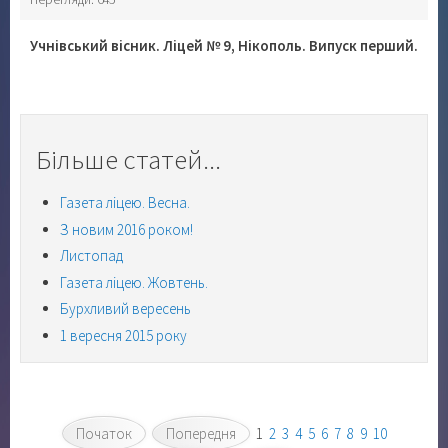
Учнівський вісник. Ліцей № 9, Нікополь. Випуск перший.
Більше статей...
Газета ліцею. Весна.
З новим 2016 роком!
Листопад
Газета ліцею. Жовтень.
Бурхливий вересень
1 вересня 2015 року
Початок
Попередня
1
2
3
4
5
6
7
8
9
10