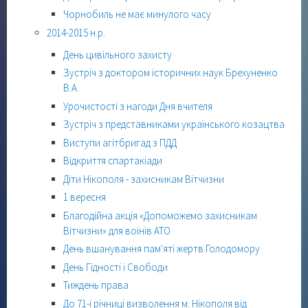
Чорнобиль не має минулого часу
2014-2015 н.р.
День цивільного захисту
Зустріч з доктором історичних наук Брехуненко
В.А.
Урочистості з нагоди Дня вчителя
Зустріч з представниками українського козацтва
Виступи агітбригад з ПДД
Відкриття спартакіади
Діти Нікополя - захисникам Вітчизни
1 вересня
Благодійна акція «Допоможемо захисникам
Вітчизни» для воїнів АТО
День вшанування пам'яті жертв Голодомору
День Гідності і Свободи
Тиждень права
До 71-ї річниці визволення м. Нікополя від