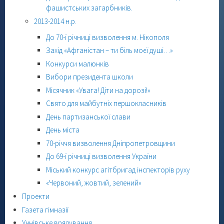
фашистських загарбників.
2013-2014 н.р.
До 70-ї річниці визволення м. Нікополя
Захід «Афганістан – ти біль моєї душі…»
Конкурси малюнків
Вибори президента школи
Місячник «Увага! Діти на дорозі!»
Свято для майбутніх першокласників
День партизанської слави
День міста
70-річчя визволення Дніпропетровщини
До 69-ї річниці визволення України
Міський конкурс агітбригад інспекторів руху
«Червоний, жовтий, зелений»
Проекти
Газета гімназії
Учнівське врядування