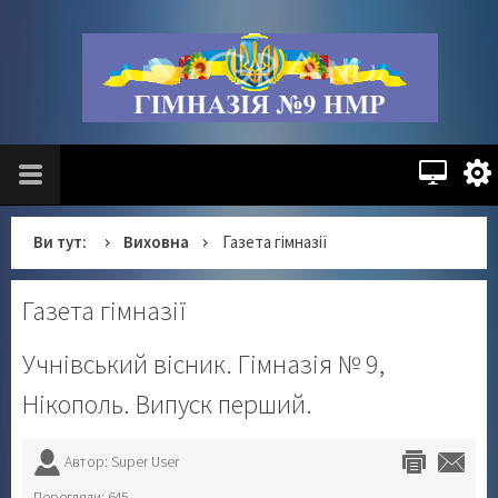
Ви тут:
Виховна
Газета гімназії
Газета гімназії
Учнівський вісник. Гімназія № 9,
Нікополь. Випуск перший.
Автор: Super User
Перегляди: 645