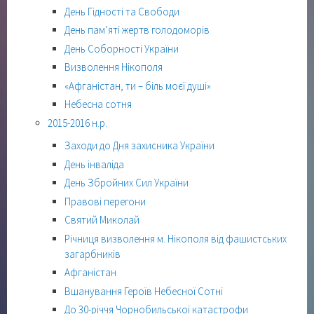
День Гідності та Свободи
День пам’яті жертв голодоморів
День Соборності України
Визволення Нікополя
«Афганістан, ти – біль моєї душі»
Небесна сотня
2015-2016 н.р.
Заходи до Дня захисника України
День інваліда
День Збройних Сил України
Правові перегони
Святий Миколай
Річниця визволення м. Нікополя від фашистських
загарбників
Афганістан
Вшанування Героїв Небесної Сотні
До 30-річчя Чорнобильської катастрофи