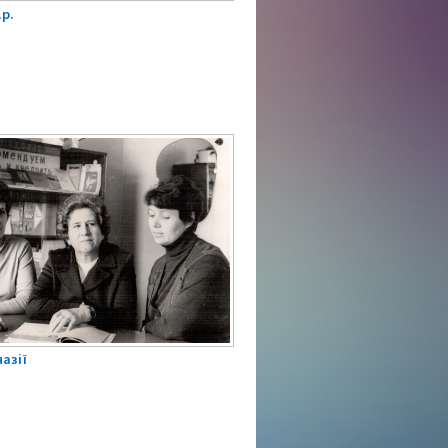
.р.
назії