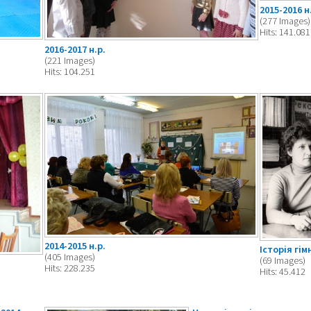
2015-2016 н
(277 Images)
Hits: 141.081
2016-2017 н.р.
(221 Images)
Hits: 104.251
2014-2015 н.р.
Історія гім
(405 Images)
(69 Images)
Hits: 228.235
Hits: 45.412