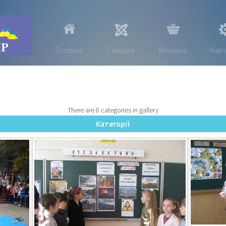
Головна
Гімназія
Виховна
Навч
There are 8 categories in gallery
Категорії