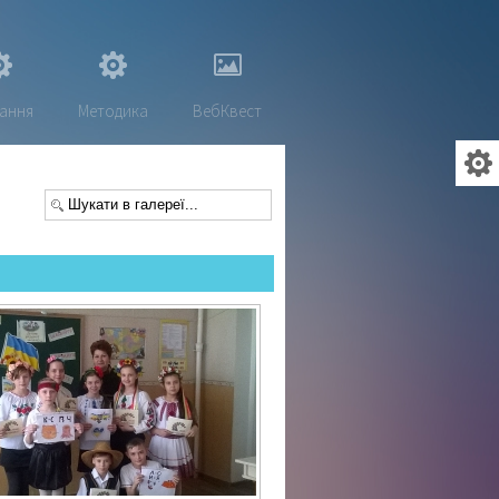
ання
Методика
ВебКвест